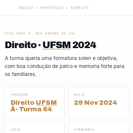
INÍCIO
›
PORTFOLIO
›
DIREITO
CASE REAL Â· RIO GRANDE DO SUL
Direito ·
UFSM
2024
A turma queria uma formatura solen e objetiva,
com boa condução de palco e memoria forte para
os familiares.
COMISSAO
BAILE
Direito
UFSM
29 Nov 2024
Â· Turma 64
LOCAL
FORMANDOS