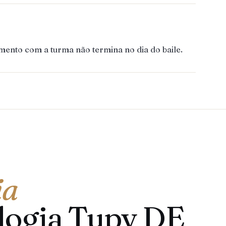
mento com a turma não termina no dia do baile.
ia
logia Tupy DE