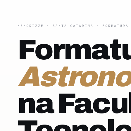
MEMORIZZE
·
SANTA CATARINA
· FORMATURA
Formatu
Astron
na Facu
Tecnolo