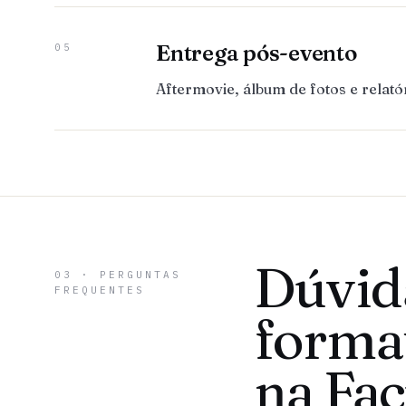
Entrega pós-evento
05
Aftermovie, álbum de fotos e relat
Dúvid
03 · PERGUNTAS
FREQUENTES
forma
na Fa