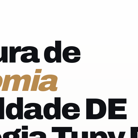
ra de
omia
ldade DE
gia Tupy