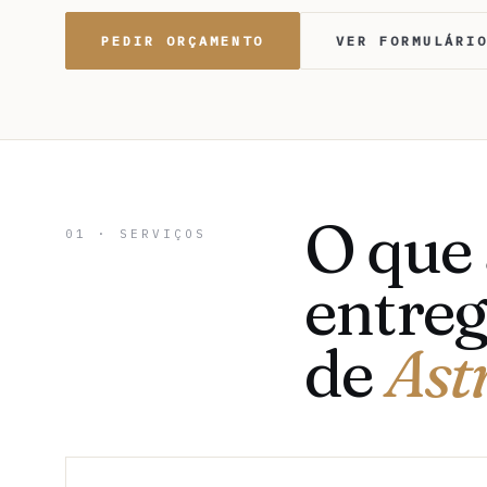
PEDIR ORÇAMENTO
VER FORMULÁRI
O que
01 · SERVIÇOS
entreg
de
Ast