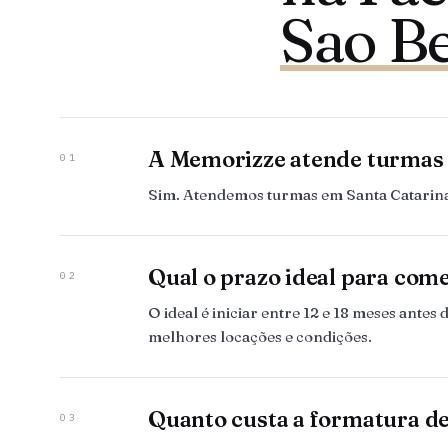
Sao B
A Memorizze atende turmas
01
Sim. Atendemos turmas em Santa Catarina,
Qual o prazo ideal para com
02
O ideal é iniciar entre 12 e 18 meses ant
melhores locações e condições.
Quanto custa a formatura d
03