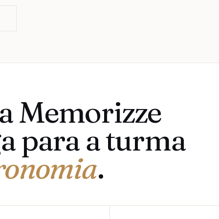
O
 a Memorizze
a para a turma
ronomia
.