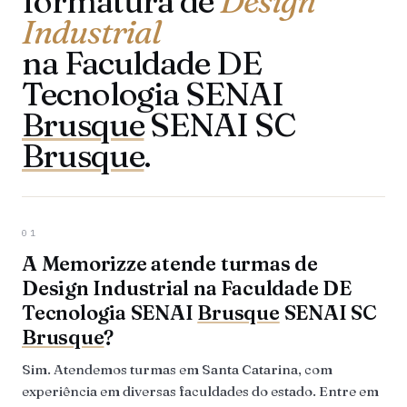
formatura de
Design
Industrial
na Faculdade DE
Tecnologia SENAI
Brusque
SENAI SC
Brusque
.
01
A Memorizze atende turmas de
Design Industrial na Faculdade DE
Tecnologia SENAI
Brusque
SENAI SC
Brusque
?
Sim. Atendemos turmas em Santa Catarina, com
experiência em diversas faculdades do estado. Entre em