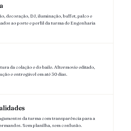
a
, decoração, DJ, iluminação, buffet, palco e
ados ao porte e perfil da turma de Engenharia
ura da colação e do baile. Aftermovie editado,
lução e entregável em até 30 dias.
alidades
pagamentos da turma com transparência para a
formandos. Sem planilha, sem confusão.