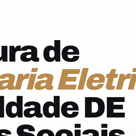
ra de
ria Eletr
ldade DE
s Sociais