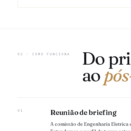
Do pr
02 · COMO FUNCIONA
ao
pós
Reunião de briefing
01
A comissão de Engenharia Eletrica 