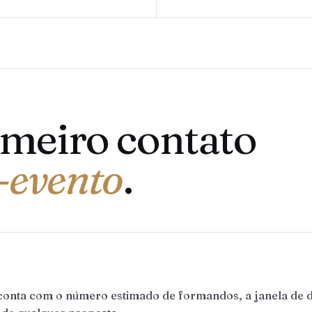
imeiro contato
-evento
.
conta com o número estimado de formandos, a janela de d