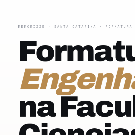
MEMORIZZE
·
SANTA CATARINA
· FORMATURA
Formatu
Engenha
na Facu
Ciencia