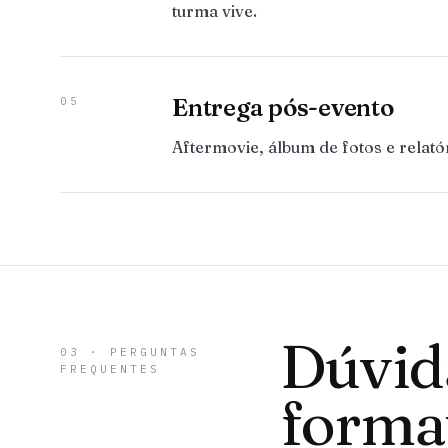
turma vive.
Entrega pós-evento
05
Aftermovie, álbum de fotos e relat
Dúvid
03 · PERGUNTAS
FREQUENTES
forma