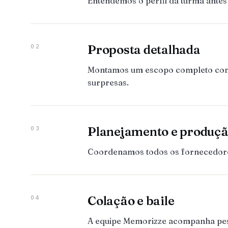
Entendemos o perfil da turma antes
Proposta detalhada
02
Montamos um escopo completo com to
surpresas.
Planejamento e produç
03
Coordenamos todos os fornecedores:
Colação e baile
04
A equipe Memorizze acompanha pesso