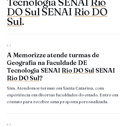
Tecnologia SENAI
Rio
DO Sul
SENAI
Rio DO
Sul
.
01
A Memorizze atende turmas de
Geografia na Faculdade DE
Tecnologia SENAI
Rio DO Sul
SENAI
Rio DO Sul
?
Sim. Atendemos turmas em Santa Catarina, com
experiência em diversas faculdades do estado. Entre em
contato para receber uma proposta personalizada.
02