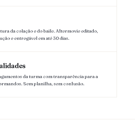
ura da colação e do baile. Aftermovie editado,
lução e entregável em até 30 dias.
alidades
pagamentos da turma com transparência para a
formandos. Sem planilha, sem confusão.