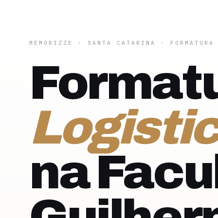
MEMORIZZE
·
SANTA CATARINA
· FORMATURA
Formatu
Logisti
na Facu
Guilhe