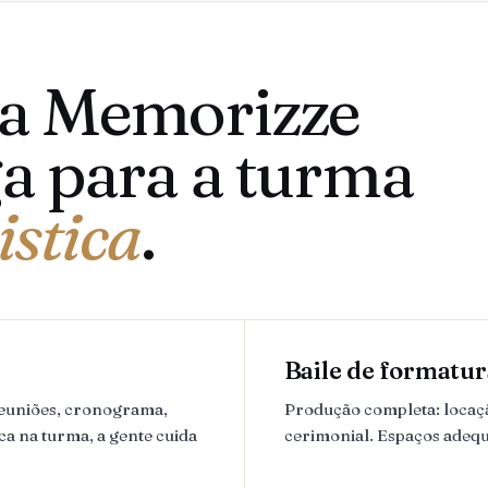
 a Memorizze
a para a turma
istica
.
Baile de formatur
reuniões, cronograma,
Produção completa: locação
ca na turma, a gente cuida
cerimonial. Espaços adequa