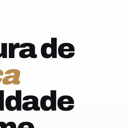
ra de
ca
ldade
rme