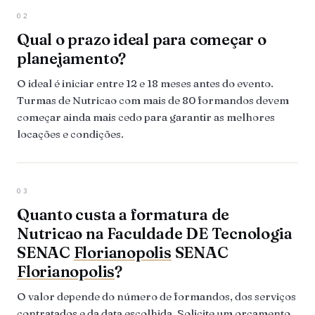
02
Qual o prazo ideal para começar o
planejamento?
O ideal é iniciar entre 12 e 18 meses antes do evento.
Turmas de Nutricao com mais de 80 formandos devem
começar ainda mais cedo para garantir as melhores
locações e condições.
03
Quanto custa a formatura de
Nutricao na Faculdade DE Tecnologia
SENAC
Florianopolis
SENAC
Florianopolis
?
O valor depende do número de formandos, dos serviços
contratados e da data escolhida. Solicite um orçamento