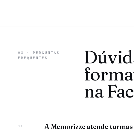
Dúvid
03 · PERGUNTAS
FREQUENTES
forma
na Fa
A Memorizze atende turmas
01