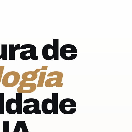
ra de
ogia
ldade
IA