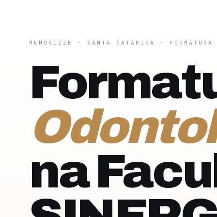
MEMORIZZE
·
SANTA CATARINA
· FORMATURA
Formatu
Odontol
na Facu
SINERG