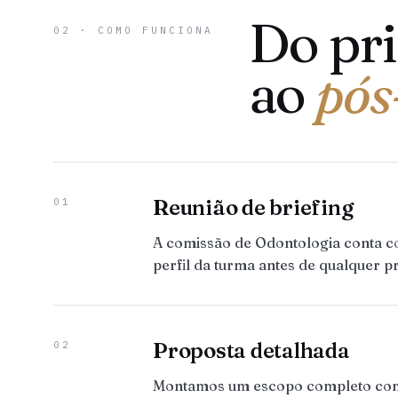
Do pr
02 · COMO FUNCIONA
ao
pós
Reunião de briefing
01
A comissão de Odontologia conta c
perfil da turma antes de qualquer p
Proposta detalhada
02
Montamos um escopo completo com to