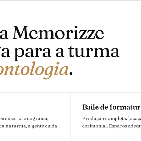
 a Memorizze
a para a turma
ntologia
.
Baile de formatur
reuniões, cronograma,
Produção completa: locação
ca na turma, a gente cuida
cerimonial. Espaços adequ