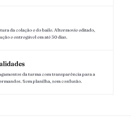
ura da colação e do baile. Aftermovie editado,
lução e entregável em até 30 dias.
alidades
pagamentos da turma com transparência para a
formandos. Sem planilha, sem confusão.