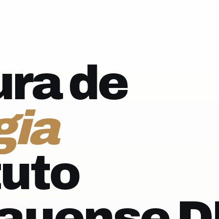
ra de
gia
tuto
auense D