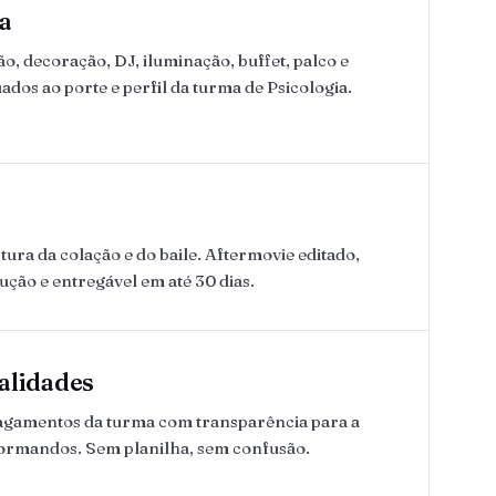
a
, decoração, DJ, iluminação, buffet, palco e
dos ao porte e perfil da turma de Psicologia.
ura da colação e do baile. Aftermovie editado,
lução e entregável em até 30 dias.
alidades
pagamentos da turma com transparência para a
formandos. Sem planilha, sem confusão.