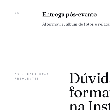
Entrega pós-evento
05
Aftermovie, álbum de fotos e relat
Dúvid
03 · PERGUNTAS
FREQUENTES
forma
na In