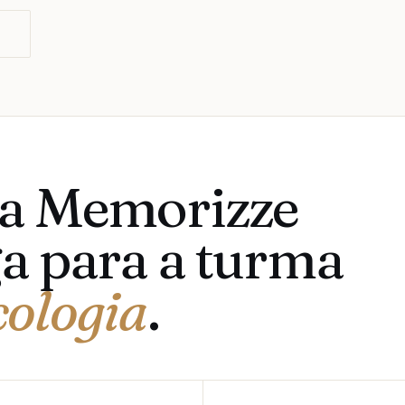
O
 a Memorizze
a para a turma
cologia
.