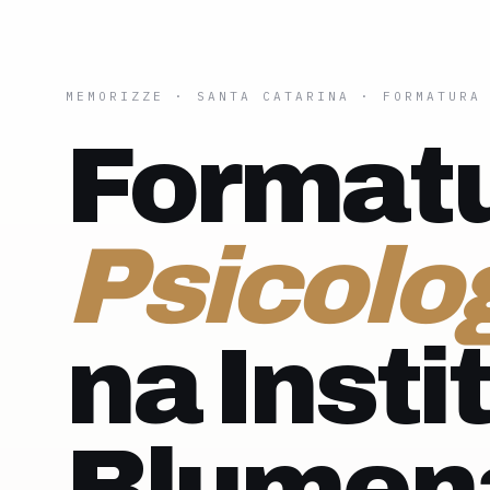
MEMORIZZE
·
SANTA CATARINA
· FORMATURA
Formatu
Psicolo
na Insti
Blumen