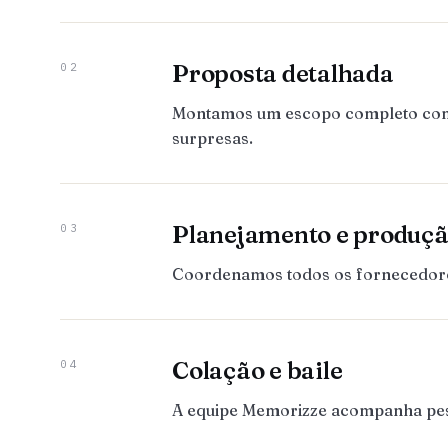
Proposta detalhada
02
Montamos um escopo completo com to
surpresas.
Planejamento e produç
03
Coordenamos todos os fornecedores:
Colação e baile
04
A equipe Memorizze acompanha pesso