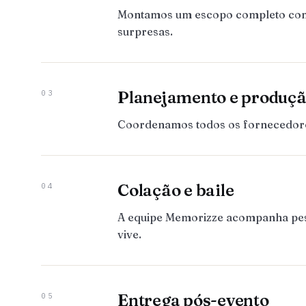
Montamos um escopo completo com to
surpresas.
Planejamento e produç
03
Coordenamos todos os fornecedores:
Colação e baile
04
A equipe Memorizze acompanha pesso
vive.
Entrega pós-evento
05