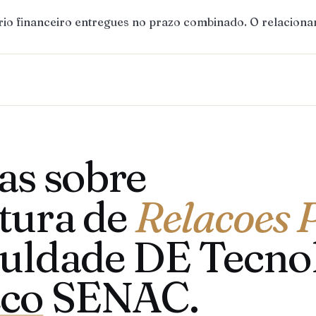
ório financeiro entregues no prazo combinado. O relaciona
as sobre
tura de
Relacoes 
culdade DE Tecn
co
SENAC.