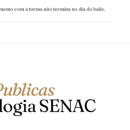
mento com a turma não termina no dia do baile.
Publicas
ologia SENAC