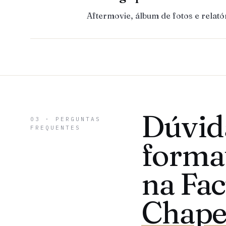
Aftermovie, álbum de fotos e relat
Dúvid
03 · PERGUNTAS
FREQUENTES
forma
na Fa
Chape