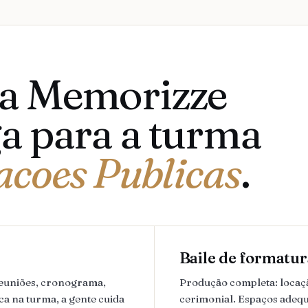
 a Memorizze
a para a turma
acoes Publicas
.
Baile de formatur
reuniões, cronograma,
Produção completa: locação
ca na turma, a gente cuida
cerimonial. Espaços adequ