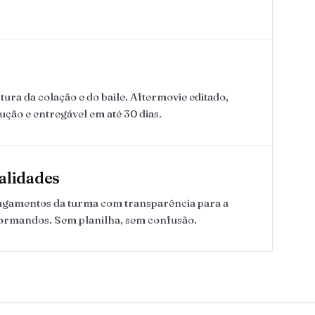
ura da colação e do baile. Aftermovie editado,
lução e entregável em até 30 dias.
alidades
pagamentos da turma com transparência para a
formandos. Sem planilha, sem confusão.