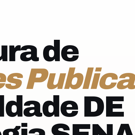
ra de
s Publica
ldade DE
ogia SEN