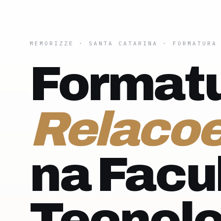
MEMORIZZE
·
SANTA CATARINA
· FORMATURA
Formatu
Relacoe
na Facu
Tecnol