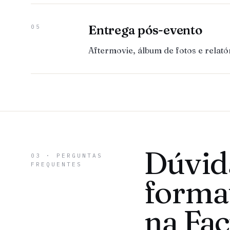
Entrega pós-evento
05
Aftermovie, álbum de fotos e relat
Dúvid
03 · PERGUNTAS
FREQUENTES
forma
na Fa