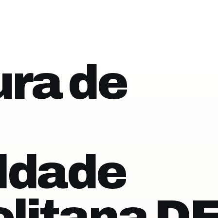
ra de
ldade
litana D