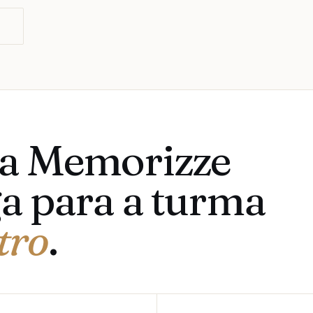
O
 a Memorizze
a para a turma
tro
.