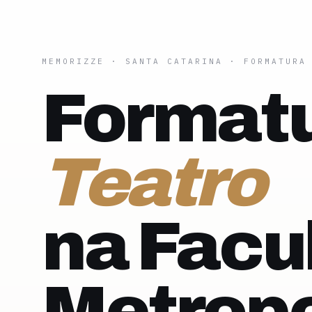
MEMORIZZE
·
SANTA CATARINA
· FORMATURA
Formatu
Teatro
na Facu
Metropo