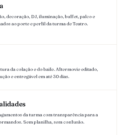
a
, decoração, DJ, iluminação, buffet, palco e
dos ao porte e perfil da turma de Teatro.
ura da colação e do baile. Aftermovie editado,
lução e entregável em até 30 dias.
alidades
pagamentos da turma com transparência para a
formandos. Sem planilha, sem confusão.