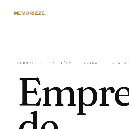
MEMORIZZE.
MEMORIZZE
·
REGIÕES
·
PARANÁ
· PONTA GR
Empre
de