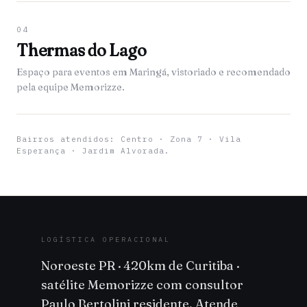
04
Thermas do Lago
Espaço para eventos em Maringá, vistoriado e recomendado
pela equipe Memorizze.
Bairros atendidos: Centro · Zona 7 · Vila
Esperança · Jardim Alvorada.
LOGÍSTICA OPERACIONAL
Noroeste PR · 420km de Curitiba ·
satélite Memorizze com consultor
Paulo Bertolini residente. Atende