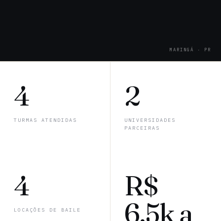
MARINGÁ · PR
4
2
TURMAS ATENDIDAS
UNIVERSIDADES
PARCEIRAS
4
R$
6.5k a
LOCAÇÕES DE BAILE