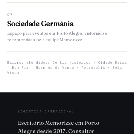
07
Sociedade Germânia
Espaço para eventos em Porto Alegre, vistoriado e
recomendado pela equipe Memorizze.
Bairros atendidos: Centro Histórico · Cidade Baixa
· Bom Fim · Moinhos de Vento · Petrópolis · Bela
Vista.
LOGÍSTICA OPERACIONAL
Escritório Memorizze em Porto
Alegre desde 2017. Consultor