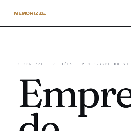
MEMORIZZE.
MEMORIZZE
·
REGIÕES
·
RIO GRANDE DO SU
Empre
de