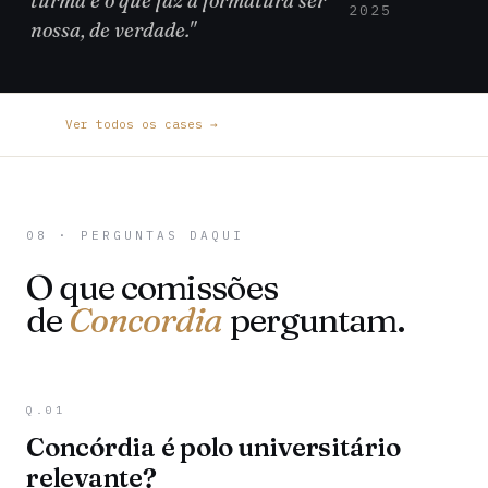
turma é o que faz a formatura ser
2025
nossa, de verdade."
Ver todos os cases →
08 · PERGUNTAS DAQUI
O que comissões
de
Concordia
perguntam.
Q.01
Concórdia é polo universitário
relevante?