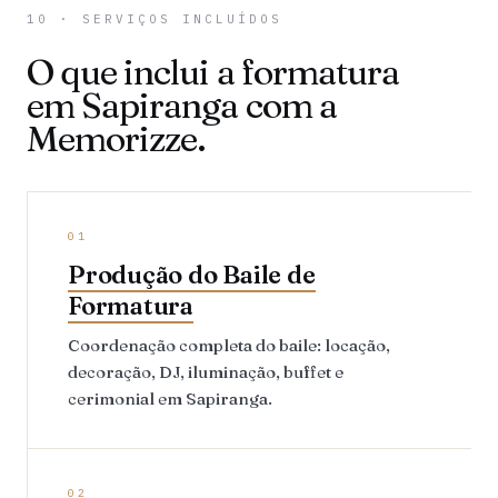
10 · SERVIÇOS INCLUÍDOS
O que inclui a formatura
em Sapiranga com a
Memorizze.
01
Produção do Baile de
Formatura
Coordenação completa do baile: locação,
decoração, DJ, iluminação, buffet e
cerimonial em Sapiranga.
02