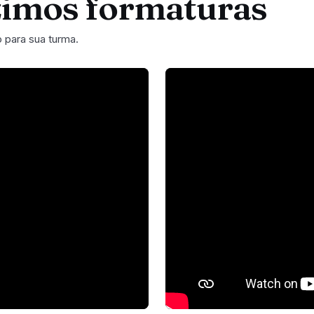
zimos formaturas
o para sua turma.