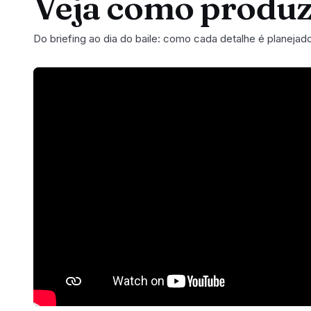
Veja como produ
Do briefing ao dia do baile: como cada detalhe é planejad